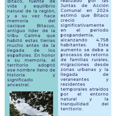
realizado por las
Bitaco, fuente de
Juntas de Acción
vida y equilibrio
Comunal en 2024
natural de la región,
estimó que Bitaco
y a su vez hace
creció
memoria del
significativamente
cacique Bitacus,
en el periodo
antiguo líder de la
pospandemia,
tribu Calima que
alcanzando 4.758
habitó estas tierras
habitantes. Este
mucho antes de la
aumento se debe a
llegada de los
procesos de retorno
españoles. En honor
de familias rurales,
a su memoria, el
migraciones desde
territorio adoptó
zonas urbanas y la
ese nombre lleno de
llegada de
historia y
veraneantes y
significado
residentes
ancestral.
temporales atraídos
por el entorno
natural y la
tranquilidad del
territorio.