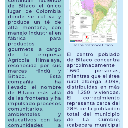
continúan haciendo
de Bitaco el único
lugar de Colombia
donde se cultiva y
produce un té de
alta montaña, con
manejo industrial en
fábrica para
productos
Mapa político de Bitaco
gourmets, a cargo
El centro poblado
de la empresa
de Bitaco concentra
Agrícola Himalaya,
aproximadamente
reconocida por sus
1.660 personas,
marcas Hindú y
mientras que el área
Bitaco. Esta
rural alberga 3.098,
compañía ha
distribuidas en más
llevado el nombre
de 1.250 viviendas.
de Bitaco más allá
El corregimiento
de las fronteras y ha
representa cerca del
impulsado procesos
28% de la población
comunitarios,
total del municipio
ambientales y
de La Cumbre,
educativos con las
(cabecera municipal
comunidades a