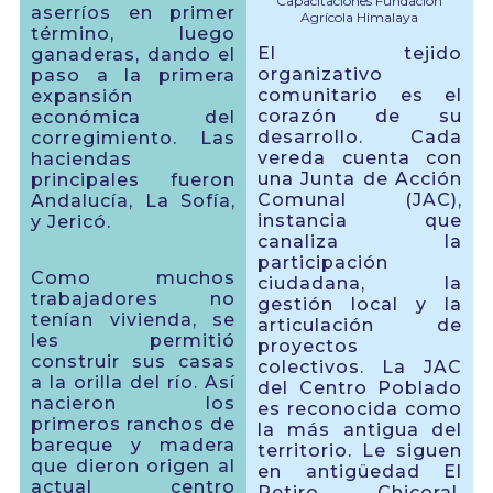
Capacitaciones Fundación
aserríos en primer
Agrícola Himalaya
término, luego
El tejido
ganaderas, dando el
organizativo
paso a la primera
comunitario es el
expansión
corazón de su
económica del
desarrollo. Cada
corregimiento. Las
vereda cuenta con
haciendas
una Junta de Acción
principales fueron
Comunal (JAC),
Andalucía, La Sofía,
instancia que
y Jericó.
canaliza la
participación
Como muchos
ciudadana, la
trabajadores no
gestión local y la
tenían vivienda, se
articulación de
les permitió
proyectos
construir sus casas
colectivos. La JAC
a la orilla del río. Así
del Centro Poblado
nacieron los
es reconocida como
primeros ranchos de
la más antigua del
bareque y madera
territorio. Le siguen
que dieron origen al
en antigüedad El
actual centro
Retiro, Chicoral,