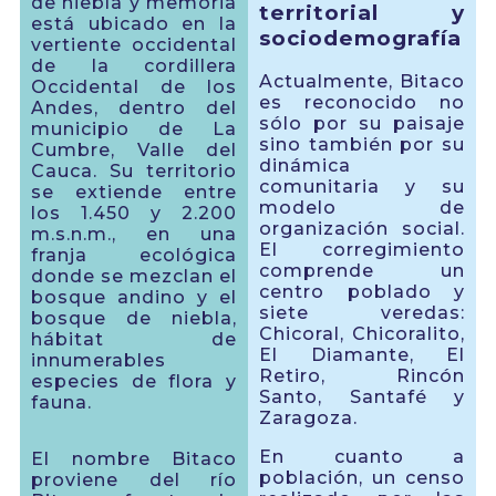
de niebla y memoria
territorial y
está ubicado en la
sociodemografía
vertiente occidental
de la cordillera
Actualmente, Bitaco
Occidental de los
es reconocido no
Andes, dentro del
sólo por su paisaje
municipio de La
sino también por su
Cumbre, Valle del
dinámica
Cauca. Su territorio
comunitaria y su
se extiende entre
modelo de
los 1.450 y 2.200
organización social.
m.s.n.m., en una
El corregimiento
franja ecológica
comprende un
donde se mezclan el
centro poblado y
bosque andino y el
siete veredas:
bosque de niebla,
Chicoral, Chicoralito,
hábitat de
El Diamante, El
innumerables
Retiro, Rincón
especies de flora y
Santo, Santafé y
fauna.
Zaragoza.
En cuanto a
El nombre Bitaco
población, un censo
proviene del río