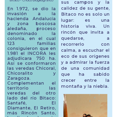
Bitaco - Chocó biogeográfico
sus campos y la
calidez de su gente,
En 1.972, se dio la
invasión a la
Bitaco no es solo un
hacienda Andalucía
lugar: es una
y zona boscosa
historia viva. Un
aledaña, proceso
rincón que invita a
denominado la
quedarse, a
colonia, en el cual
123 familias
recorrerlo con
consiguieron que en
calma, a escuchar el
1.981 el INCORA les
eco de sus orígenes
adjudicara 750 ha.
y a admirar la fuerza
Así se conformaron
de una comunidad
las veredas Chicoral,
Chicoralito y
que ha sabido
Zaragoza.
crecer entre la
Complementan el
montaña y la niebla.
territorio las
veredas del otro
lado del río Bitaco:
Santafé, El
Diamante, El Retiro,
más Rincón Santo,